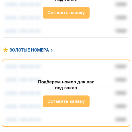
Номера
(***) ***-**-**
1000
руб.
Контакты
Оставить заявку
(***) ***-**-**
1000
руб.
Устройства
(***) ***-**-**
1000
руб.
ЗОЛОТЫЕ НОМЕРА
(***) ***-**-**
1000
руб.
(***) ***-**-**
1000
руб.
Подберем номер для вас
под заказ
(***) ***-**-**
1000
руб.
Оставить заявку
(***) ***-**-**
1000
руб.
(***) ***-**-**
1000
руб.