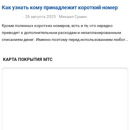
скрыть свой номер, независимо от используемого телефона —
Как узнать кому принадлежит короткий номер
iPhone, смартфон Samsung или Xiaomi на Android, либо
26 августа 2025
Михаил Сумин
старенькая кнопочная нокиа. Рассказываем, как это сделать, и
сколько стоит.
Кроме полезных коротких номеров, есть и те, что нередко
приводят к дополнительным расходам и незапланированным
списаниям денег. Именно поэтому перед использованием любого
короткого номера, не знакомого вам ранее, важно выполнить
проверку, кому он принадлежит. Про все способы проверки
КАРТА ПОКРЫТИЯ МТС
коротких номеров для звонков и SMS в нашем обзоре: быстрая
проверка через интернет, и как быть, если нет доступа к сети, но
нужно проверить номер.