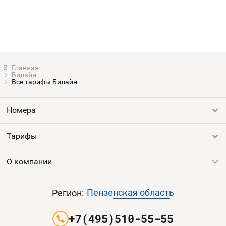
Билайн
Все тарифы Билайн
Номера
Тарифы
Все номера
Продать номер
О компании
Выгодные тарифы
Пополнить баланс
Все тарифы
Контакты
Пензенская область
Регион:
Партнерам
+7(495)510-55-55
Оплата и доставка