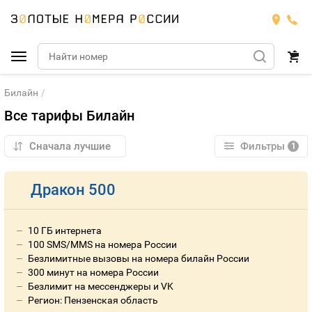
Билайн
Подобрать номер
Все тарифы Билайн
Билайн
Фильтры
1
Мегафон
БИЛАЙН
Дракон 500
Теле2
Тарифы
МЕГАФОН
Номера
Йота
10 ГБ интернета
Тарифы
ТЕЛЕ2
Номера
100 SMS/MMS на номера России
Безлимитные вызовы на номера билайн России
Продать номер
Тарифы
ЙОТА
300 минут на номера России
Безлимит на мессенджеры и VK
Оплата и доставка
Тарифы
Регион: Пензенская область