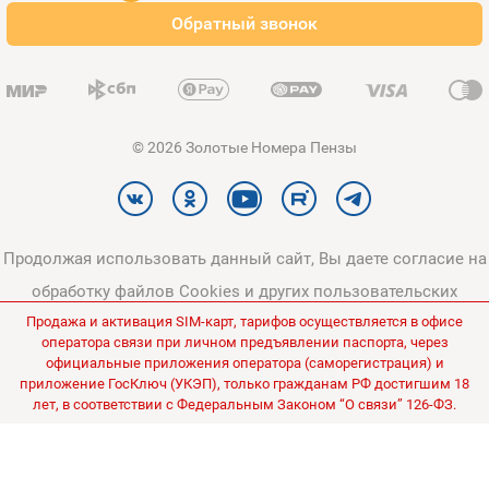
Обратный звонок
Карта сайта
© 2026 Золотые Номера Пензы
Продолжая использовать данный сайт, Вы даете согласие на
обработку файлов Cookies и других пользовательских
Продажа и активация SIM-карт, тарифов осуществляется в офисе
данных, в соответствии с
Политикой конфиденциальности
и
оператора связи при личном предъявлении паспорта, через
Политикой в отношении обработки персональных данных
.
официальные приложения оператора (саморегистрация) и
приложение ГосКлюч (УКЭП), только гражданам РФ достигшим 18
Все цены на сайте указаны без НДС.
лет, в соответствии с Федеральным Законом “О связи” 126-ФЗ.