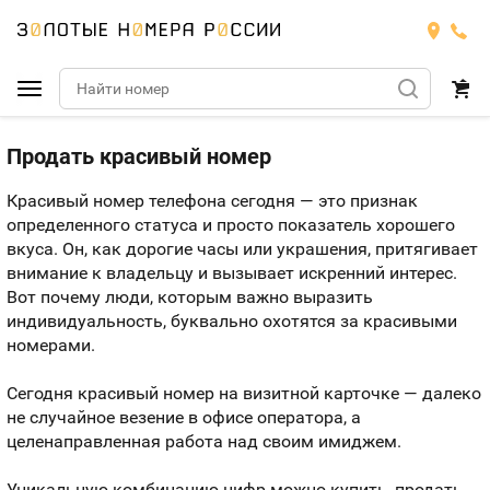
Подобрать номер
Продать красивый номер
Красивый номер телефона сегодня — это признак
Билайн
определенного статуса и просто показатель хорошего
вкуса. Он, как дорогие часы или украшения, притягивает
Мегафон
БИЛАЙН
внимание к владельцу и вызывает искренний интерес.
Вот почему люди, которым важно выразить
Теле2
Тарифы
МЕГАФОН
индивидуальность, буквально охотятся за красивыми
Номера
номерами.
Йота
Тарифы
ТЕЛЕ2
Номера
Сегодня красивый номер на визитной карточке — далеко
Продать номер
не случайное везение в офисе оператора, а
Тарифы
ЙОТА
целенаправленная работа над своим имиджем.
Оплата и доставка
Тарифы
Уникальную комбинацию цифр можно купить, продать,