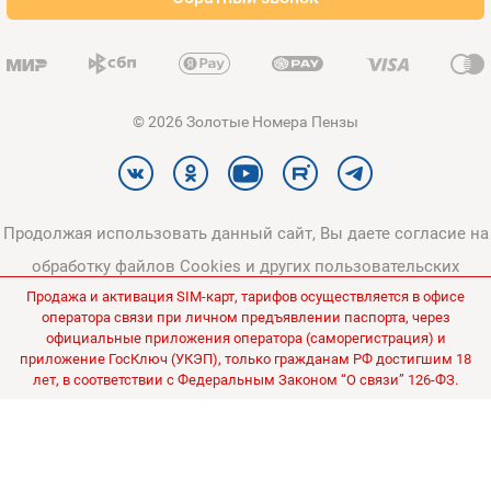
Карта сайта
© 2026 Золотые Номера Пензы
Продолжая использовать данный сайт, Вы даете согласие на
обработку файлов Cookies и других пользовательских
Продажа и активация SIM-карт, тарифов осуществляется в офисе
данных, в соответствии с
Политикой конфиденциальности
и
оператора связи при личном предъявлении паспорта, через
Политикой в отношении обработки персональных данных
.
официальные приложения оператора (саморегистрация) и
приложение ГосКлюч (УКЭП), только гражданам РФ достигшим 18
Все цены на сайте указаны без НДС.
лет, в соответствии с Федеральным Законом “О связи” 126-ФЗ.