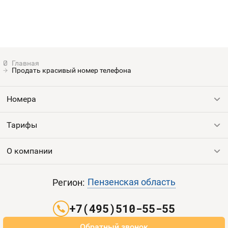
Продать красивый номер телефона
Номера
Тарифы
Все номера
Продать номер
О компании
Выгодные тарифы
Пополнить баланс
Все тарифы
Контакты
Пензенская область
Регион:
Партнерам
+7(495)510-55-55
Оплата и доставка
Обратный звонок