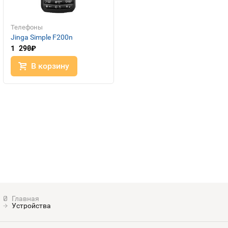
Номера
Контакты
Телефоны
Jinga Simple F200n
Устройства
1 290
руб.
В корзину
Устройства