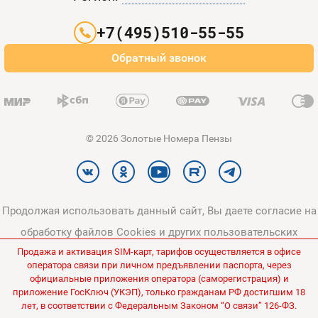
Партнерам
+7(495)510-55-55
Оплата и доставка
Обратный звонок
Карта сайта
© 2026 Золотые Номера Пензы
Продолжая использовать данный сайт, Вы даете согласие на
обработку файлов Cookies и других пользовательских
Продажа и активация SIM-карт, тарифов осуществляется в офисе
данных, в соответствии с
Политикой конфиденциальности
и
оператора связи при личном предъявлении паспорта, через
Политикой в отношении обработки персональных данных
.
официальные приложения оператора (саморегистрация) и
приложение ГосКлюч (УКЭП), только гражданам РФ достигшим 18
Все цены на сайте указаны без НДС.
лет, в соответствии с Федеральным Законом “О связи” 126-ФЗ.