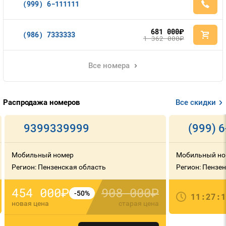
(999) 6-111111
681 000
руб.
(986) 7333333
1 362 000
руб.
Все номера
Распродажа номеров
Все скидки
9399339999
(999) 
Мобильный номер
Мобильный но
Регион: Пензенская область
Регион: Пензе
454 000
908 000
руб.
руб.
-50%
11:27:1
новая цена
старая цена