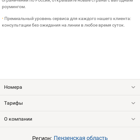
роумингом.
•
Премиальный уровень сервиса для каждого нашего клиента:
консультации без ожидания на линии в любое время суток.
Номера
Тарифы
Все номера
Продать номер
О компании
Выгодные тарифы
Пополнить баланс
Все тарифы
Контакты
Пензенская область
Регион: