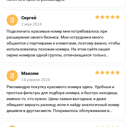
Сергей
2 мая 2024
Подключить красивые номер мне потребовалось при
расширении своего бизнеса. Мои сотрудники много
общаются с партнерами и клиентами, поэтому важно, чтобы
использовались похожие номера. На этом сайте нашел
серию номеров одной группы, отличающихся только
последними цифрами, приятно порадовали цены, а также
подключение выгодных и недорогих по цене тарифов.
Рекомендую “Золотые номера России” всем, кто планирует
Максим
подключить красивый номер на выгодных условиях.
14 апреля 2024
Рекомендую покупку красивого номера здесь. Удобные и
простые фильтры для подбора номера, и быстро находишь
именно то, что нужно. Цены самые выгодные, и даже
обещают вернуть разницу, если я найду аналогичный номер
дешевле в другом месте. Понравилось обслуживание в
компании, все быстро оформили, удобные варианты оплаты
за подключение.