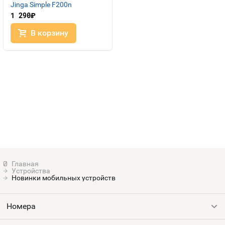
Номера
Jinga Simple F200n
Контакты
1 290
руб.
В корзину
Устройства
Устройства
Новинки мобильных устройств
Номера