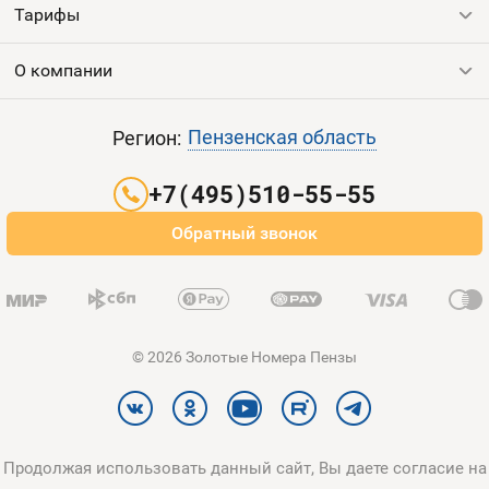
Тарифы
Все номера
Продать номер
О компании
Выгодные тарифы
Пополнить баланс
Все тарифы
Контакты
Пензенская область
Регион:
Партнерам
+7(495)510-55-55
Оплата и доставка
Обратный звонок
Карта сайта
© 2026 Золотые Номера Пензы
Продолжая использовать данный сайт, Вы даете согласие на