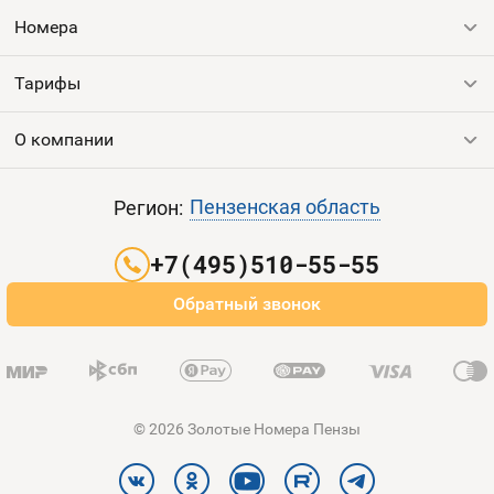
Номера
Тарифы
Все номера
Продать номер
О компании
Выгодные тарифы
Пополнить баланс
Все тарифы
Контакты
Пензенская область
Регион:
Партнерам
+7(495)510-55-55
Оплата и доставка
Обратный звонок
Карта сайта
© 2026 Золотые Номера Пензы