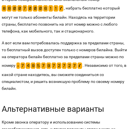
, набрать бесплатно который
8
8
0
0
7
0
0
0
6
1
1
p
могут не только абоненты билайн. Находясь на территории
страны, бесплатно позвонить на этот номер можно с любого
телефона, как мобильного, так и стационарного.
А вот если вам потребовалась поддержка за пределами страны,
то бесплатный вызов доступен только с номеров билайна. Выйти
на оператора билайн бесплатно за пределами страны можно по
номеру
. Независимо от того, в
+
7
4
9
5
7
9
7
2
7
2
7
p
какой стране находитесь, вы сможете соединиться со
специалистом, и решить возникшую проблему по своему номеру
билайн.
Альтернативные варианты
Кроме звонка оператору и использованию системы