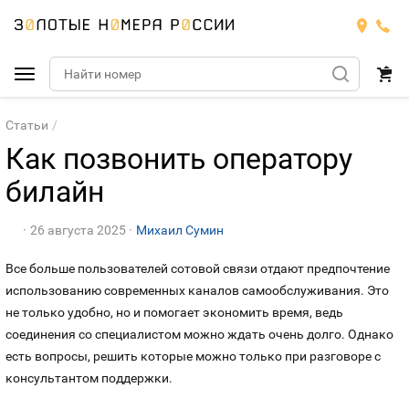
Подобрать номер
Статьи
Как позвонить оператору
Билайн
билайн
Мегафон
БИЛАЙН
26 августа 2025
Михаил Сумин
Теле2
Тарифы
МЕГАФОН
Все больше пользователей сотовой связи отдают предпочтение
Номера
использованию современных каналов самообслуживания. Это
Йота
Тарифы
ТЕЛЕ2
не только удобно, но и помогает экономить время, ведь
Номера
соединения со специалистом можно ждать очень долго. Однако
Продать номер
Тарифы
ЙОТА
есть вопросы, решить которые можно только при разговоре с
консультантом поддержки.
Оплата и доставка
Тарифы