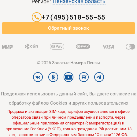
Пензенская область
Регион:
Партнерам
+7(495)510-55-55
Оплата и доставка
Обратный звонок
Карта сайта
© 2026 Золотые Номера Пензы
Продолжая использовать данный сайт, Вы даете согласие на
обработку файлов Cookies и других пользовательских
Продажа и активация SIM-карт, тарифов осуществляется в офисе
данных, в соответствии с
Политикой конфиденциальности
и
оператора связи при личном предъявлении паспорта, через
Политикой в отношении обработки персональных данных
.
официальные приложения оператора (саморегистрация) и
приложение ГосКлюч (УКЭП), только гражданам РФ достигшим 18
Все цены на сайте указаны без НДС.
лет, в соответствии с Федеральным Законом “О связи” 126-ФЗ.