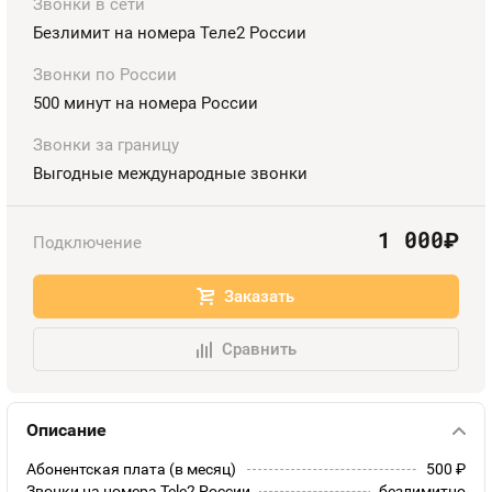
Номера
Звонки в сети
Контакты
Безлимит на номера Теле2 России
Звонки по России
Устройства
500 минут на номера России
Звонки за границу
Выгодные международные звонки
1 000
руб.
Подключение
Заказать
Сравнить
Описание
Абонентская плата (в месяц)
500
руб.
Звонки на номера Tele2 России
безлимитно