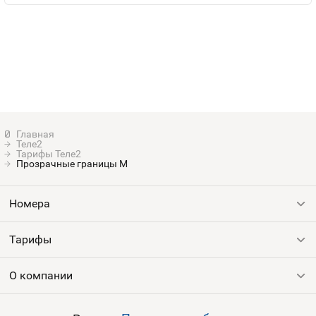
Теле2
Тарифы Теле2
Прозрачные границы M
Номера
Тарифы
Все номера
Продать номер
О компании
Выгодные тарифы
Пополнить баланс
Все тарифы
Контакты