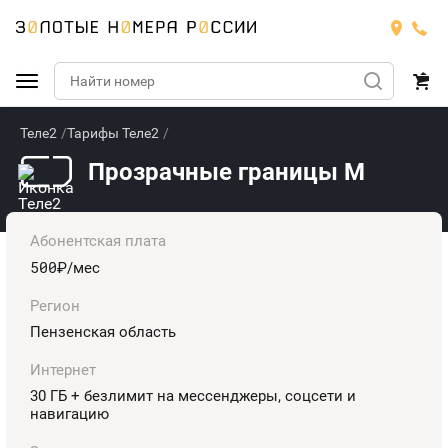
Теле2
Тарифы Теле2
Подобрать номер
Прозрачные границы M
Билайн
Мегафон
БИЛАЙН
Абонентская плата
500
руб.
/мес
Теле2
Тарифы
МЕГАФОН
Номера
Регион
Йота
Пензенская область
Тарифы
ТЕЛЕ2
Номера
Интернет
Продать номер
Тарифы
ЙОТА
30 ГБ + безлимит на мессенджеры, соцсети и
навигацию
Оплата и доставка
Тарифы