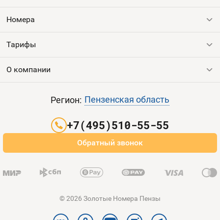
Номера
Контакты
Номера
Устройства
Тарифы
Все номера
Продать номер
О компании
Выгодные тарифы
Пополнить баланс
Все тарифы
Контакты
Пензенская область
Регион:
Партнерам
+7(495)510-55-55
Оплата и доставка
Обратный звонок
Карта сайта
© 2026 Золотые Номера Пензы