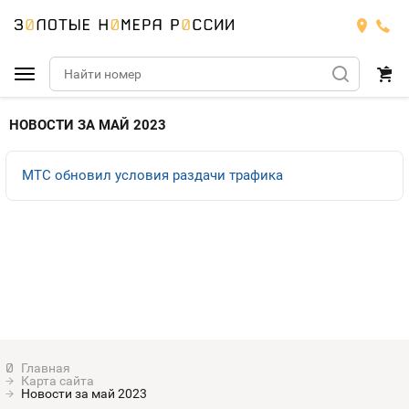
Подобрать номер
НОВОСТИ ЗА МАЙ 2023
Билайн
МТС обновил условия раздачи трафика
Мегафон
БИЛАЙН
Теле2
Тарифы
МЕГАФОН
Номера
Йота
Тарифы
ТЕЛЕ2
Номера
Продать номер
Тарифы
ЙОТА
Карта сайта
Оплата и доставка
Тарифы
Новости за май 2023