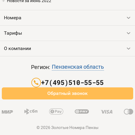
Номера
Новости за июнь 2022
Контакты
Номера
Устройства
Тарифы
Все номера
Продать номер
О компании
Выгодные тарифы
Пополнить баланс
Все тарифы
Контакты
Пензенская область
Регион:
Партнерам
+7(495)510-55-55
Оплата и доставка
Обратный звонок
Карта сайта
© 2026 Золотые Номера Пензы