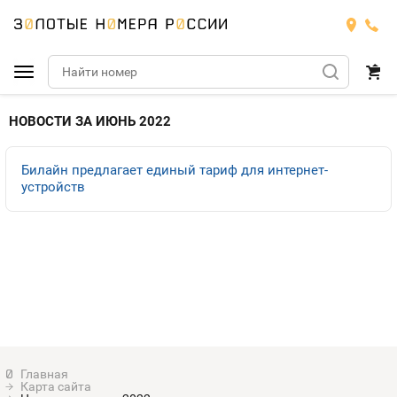
Подобрать номер
НОВОСТИ ЗА ИЮНЬ 2022
Билайн
Билайн предлагает единый тариф для интернет-
устройств
Мегафон
БИЛАЙН
Теле2
Тарифы
МЕГАФОН
Номера
Йота
Тарифы
ТЕЛЕ2
Номера
Продать номер
Тарифы
ЙОТА
Оплата и доставка
Тарифы
Карта сайта