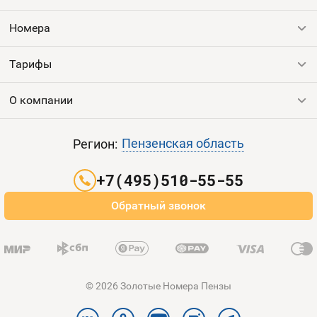
Номера
Контакты
Номера
Устройства
Тарифы
Все номера
Продать номер
О компании
Выгодные тарифы
Пополнить баланс
Все тарифы
Контакты
Пензенская область
Регион:
Партнерам
+7(495)510-55-55
Оплата и доставка
Обратный звонок
Карта сайта
© 2026 Золотые Номера Пензы