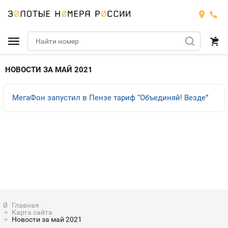
Подобрать номер
НОВОСТИ ЗА МАЙ 2021
Билайн
МегаФон запустил в Пензе тариф “Объединяй! Везде”
Мегафон
БИЛАЙН
Теле2
Тарифы
МЕГАФОН
Номера
Йота
Тарифы
ТЕЛЕ2
Номера
Продать номер
Тарифы
ЙОТА
Карта сайта
Оплата и доставка
Тарифы
Новости за май 2021