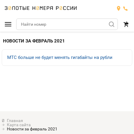
Подобрать номер
НОВОСТИ ЗА ФЕВРАЛЬ 2021
Билайн
МТС больше не будет менять гигабайты на рубли
Мегафон
БИЛАЙН
Теле2
Тарифы
МЕГАФОН
Номера
Йота
Тарифы
ТЕЛЕ2
Номера
Продать номер
Тарифы
ЙОТА
Карта сайта
Оплата и доставка
Тарифы
Новости за февраль 2021