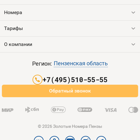
Номера
Контакты
Номера
Устройства
Тарифы
Все номера
Продать номер
О компании
Выгодные тарифы
Пополнить баланс
Все тарифы
Контакты
Пензенская область
Регион:
Партнерам
+7(495)510-55-55
Оплата и доставка
Обратный звонок
Карта сайта
© 2026 Золотые Номера Пензы