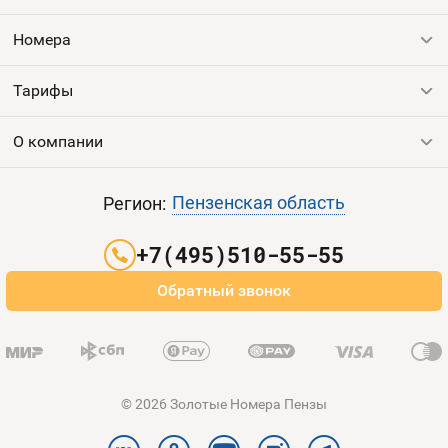
Номера
Контакты
Номера
Устройства
Тарифы
Все номера
Продать номер
О компании
Выгодные тарифы
Пополнить баланс
Все тарифы
Контакты
Пензенская область
Регион:
Партнерам
+7(495)510-55-55
Оплата и доставка
Обратный звонок
Карта сайта
© 2026 Золотые Номера Пензы