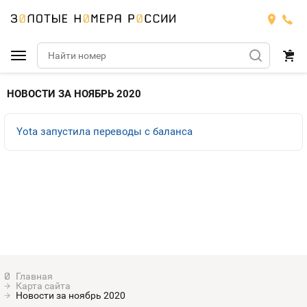
Подобрать номер
НОВОСТИ ЗА НОЯБРЬ 2020
Билайн
Yota запустила переводы с баланса
Мегафон
БИЛАЙН
Теле2
Тарифы
МЕГАФОН
Номера
Йота
Тарифы
ТЕЛЕ2
Номера
Продать номер
Тарифы
ЙОТА
Карта сайта
Оплата и доставка
Тарифы
Новости за ноябрь 2020