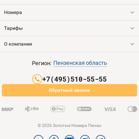
Номера
Контакты
Номера
Устройства
Тарифы
Все номера
Продать номер
О компании
Выгодные тарифы
Пополнить баланс
Все тарифы
Контакты
Пензенская область
Регион:
Партнерам
+7(495)510-55-55
Оплата и доставка
Обратный звонок
Карта сайта
© 2026 Золотые Номера Пензы