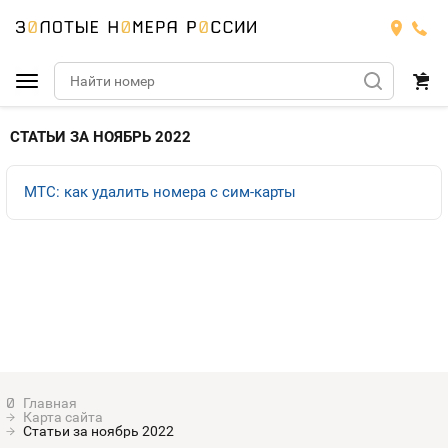
Подобрать номер
СТАТЬИ ЗА НОЯБРЬ 2022
Билайн
МТС: как удалить номера с сим-карты
Мегафон
БИЛАЙН
Теле2
Тарифы
МЕГАФОН
Номера
Йота
Тарифы
ТЕЛЕ2
Номера
Продать номер
Тарифы
ЙОТА
Карта сайта
Оплата и доставка
Тарифы
Статьи за ноябрь 2022