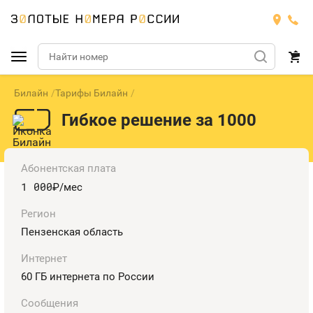
Билайн
Тарифы Билайн
Подобрать номер
Гибкое решение за 1000
Билайн
Мегафон
БИЛАЙН
Абонентская плата
1 000
руб.
/мес
Теле2
Тарифы
МЕГАФОН
Номера
Регион
Йота
Пензенская область
Тарифы
ТЕЛЕ2
Номера
Интернет
Продать номер
Тарифы
ЙОТА
60 ГБ интернета по России
Оплата и доставка
Тарифы
Сообщения