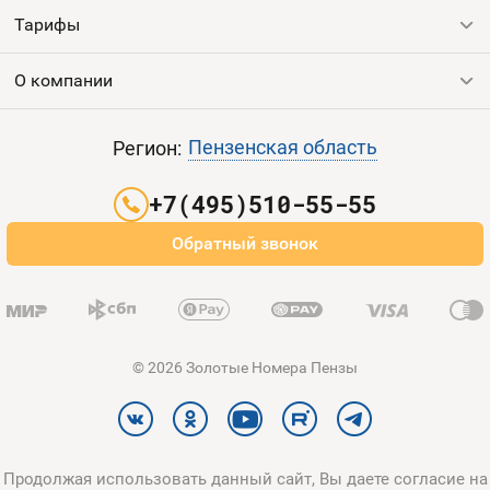
Тарифы
Все номера
Продать номер
О компании
Выгодные тарифы
Пополнить баланс
Все тарифы
Контакты
Пензенская область
Регион:
Партнерам
+7(495)510-55-55
Оплата и доставка
Обратный звонок
Карта сайта
© 2026 Золотые Номера Пензы
Продолжая использовать данный сайт, Вы даете согласие на