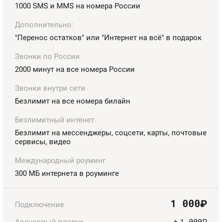
Номера
1000 SMS и MMS на номера России
Контакты
Дополнительно:
"Перенос остатков" или "Интернет на всё" в подарок
Устройства
Звонки по России
2000 минут на все номера России
Звонки внутри сети
Безлимит на все номера билайн
Безлимитный интенет
Безлимит на мессенджеры, соцсети, карты, почтовые
сервисы, видео
Международный роуминг
300 МБ интернета в роуминге
1 000
руб.
Подключение
1 000